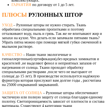
комплектующих.
ГАРАНТИЯ
по договору от 1 до 5 лет.
ПЛЮСЫ
РУЛОННЫХ ШТОР
УХОД
– Рулонные шторы не нужно стирать. Ткань
обработана специальными пропитками и поэтому
отталкивают воду, пыль и грязь. Так же не впитывают жир и
запахи на кухне. Что делать если запачкали пятнами ткань?
Убрать пятна можно при помощи мягкой губки смоченной в
мыльном растворе.
КАЧЕСТВО
– Наши ткани экологичные и
гипоаллергенные(сертификация),без вредных химикатов и
красителей ,не выделяют фенол и неприятных запахов от
нагревания от солнца. Ткани проходит обработку
специальными растворами ,после чего не выгорают от
солнца( до 15 лет). В производстве используется надёжную
фурнитура которая прослужит вам долгие годы , рассчитана
на 25000 открываний закрываний.
ЗАЩИТА ОТ СОЛНЦА
– Рулонные шторы обеспечивают
частичную или полную защиту от солнца благодаря единому
полотну. Светопроницаемость зависит от плотности и состава
материала. Существуют 4 категории ткани