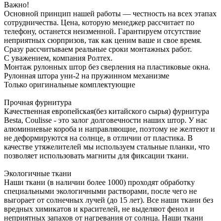
Важно!
Основной принцип нашей работы — честность на всех этапах
сотрудничества. Цена, которую менеджер рассчитает по
телефону, останется неизменной. Гарантируем отсутствие
неприятных сюрпризов, так как ценим ваше и свое время.
Сразу рассчитываем реальные сроки монтажных работ.
С уважением, компания Ролтех.
Монтаж рулонных штор без сверления на пластиковые окна.
Рулонная штора уни-2 на пружинном механизме
Только
оригинальные
комплектующие
Прочная фурнитура
Качественная европейская(без китайского сырья) фурнитура
Besta, Coulisse - это залог долговечности наших штор. У нас
алюминиевые короба и направляющие, поэтому не желтеют и
не деформируются на солнце, в отличии от пластика. В
качестве утяжелителей мы используем стальные планки, что
позволяет использовать магниты для фиксации ткани.
Экологичные ткани
Наши ткани (в наличии более 1000) проходят обработку
специальными экологичными растворами, после чего не
выгорает от солнечных лучей (до 15 лет). Все наши ткани без
вредных химикатов и красителей, не выделяют фенол и
неприятных запахов от нагревания от солнца. Наши ткани