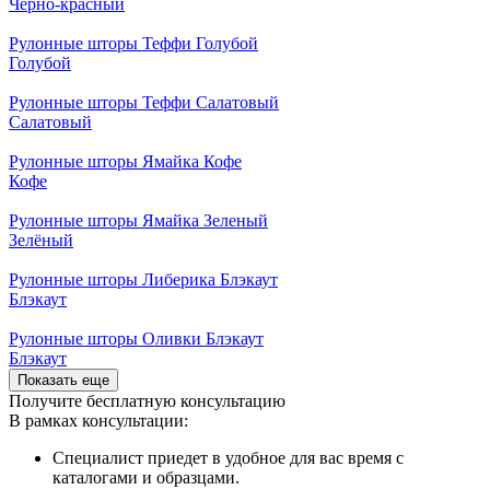
Чёрно-красный
Рулонные шторы Теффи Голубой
Голубой
Рулонные шторы Теффи Салатовый
Салатовый
Рулонные шторы Ямайка Кофе
Кофе
Рулонные шторы Ямайка Зеленый
Зелёный
Рулонные шторы Либерика Блэкаут
Блэкаут
Рулонные шторы Оливки Блэкаут
Блэкаут
Показать еще
Получите
бесплатную
консультацию
В рамках консультации:
Специалист приедет в удобное для вас время с
каталогами и образцами.