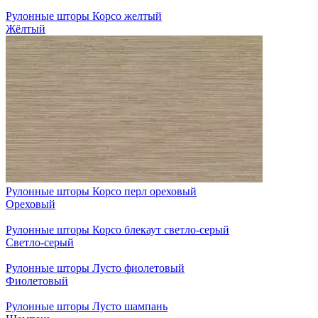
Рулонные шторы Корсо желтый
Жёлтый
Рулонные шторы Корсо перл ореховый
Ореховый
Рулонные шторы Корсо блекаут светло-серый
Светло-серый
Рулонные шторы Лусто фиолетовый
Фиолетовый
Рулонные шторы Лусто шампань