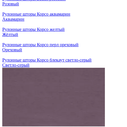
Розовый
Рулонные шторы Корсо аквамарин
Аквамарин
Рулонные шторы Корсо желтый
Жёлтый
Рулонные шторы Корсо перл ореховый
Ореховый
Рулонные шторы Корсо блекаут светло-серый
Светло-серый